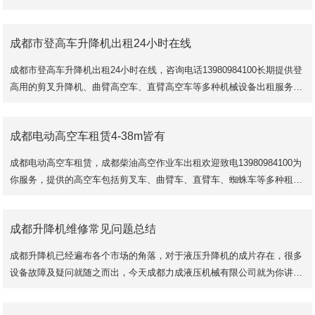
小时提供专业可靠的升降机租赁业务。
6-14米剪
成都市登高车升降机出租24小时在线
成都市登高车升降机出租24小时在线，咨询电话13980984100长期提供登
高用的剪叉升降机、曲臂高空车、直臂高空车等多种机械设备出租服务，
了解成都升降机租赁价格欢迎到成都佰跃
成都电动高空车租赁4-38m皆有
成都电动高空车租赁，成都柴油高空作业车出租欢迎致电13980984100为
你服务，提供的高空车包括剪叉车、曲臂车、直臂车、蜘蛛车等多种租赁
方式，了解成都电动高空车出租价格欢迎致
成都升降机维修常见问题总结
成都升降机已经遍布各个市场的角落，对于液压升降机的成片存在，很多
设备故障及疑问就随之而出，今天成都力成液压机械有限公司就为你讲解
关于成都升降机泵站噪音大的解决办法：
1、