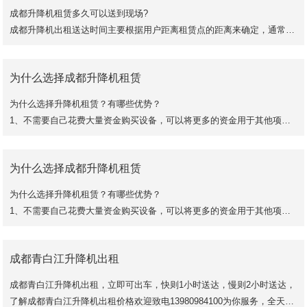
成都升降机租赁多久可以送到现场?
成都升降机出租送达时间主要根据用户距离租赁点的距离来确定，通常在
导航的时间上加1小时，为拖车到达现场和装车所需时间。http://www.cd-
seo
为什么选择成都升降机租赁
为什么选择升降机租赁？有哪些优势？
1、不需要自己花费大量资金购买设备，可以将更多的资金用于其他项
目。
2、不需要自己维修保养升降机设备。
为什么选择成都升降机租赁
3、价格实惠，节省人工工资。
成都
为什么选择升降机租赁？有哪些优势？
1、不需要自己花费大量资金购买设备，可以将更多的资金用于其他项
目。
2、不需要自己维修保养升降机设备。
成都青白江升降机出租
3、价格实惠，节省人工工资。
成都
成都青白江升降机出租，立即可出车，快则1小时送达，慢则2小时送达，
了解成都青白江升降机出租价格欢迎致电13980984100为你服务，全天24