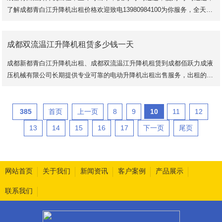
了解成都青白江升降机出租价格欢迎致电13980984100为你服务，全天24
小时提供专业可靠的升降机租赁业务。
6-14米剪
成都双流温江升降机租赁多少钱一天
成都新都青白江升降机出租、成都双流温江升降机租赁到成都佰跃力成液
压机械有限公司长期提供专业可靠的电动升降机出租出售服务，出租的设
备从4米-42米皆有，选择成都升降机租赁
385
首页
上一页
8
9
10
11
12
13
14
15
16
17
下一页
尾页
网站首页
关于我们
新闻资讯
客户案例
产品展示
联系我们