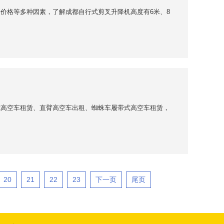
价格等多种因素，了解成都自行式剪叉升降机高度有6米、8
式高空车租赁、直臂高空车出租、蜘蛛车履带式高空车租赁，
20
21
22
23
下一页
尾页