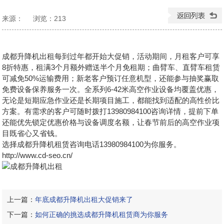
来源：
浏览：
213
发布日期：2026-01-13 11:42:33
成都升降机出租每到过年都开始大促销，活动期间，月租客户可享
8折特惠，租满3个月额外赠送半个月免租期；曲臂车、直臂车租赁
可减免50%运输费用；新老客户预订任意机型，还能参与抽奖赢取
免费设备保养服务一次。全系列6-42米高空作业设备均覆盖优惠，
无论是短期应急作业还是长期项目施工，都能找到适配的高性价比
方案。有需求的客户可随时拨打13980984100咨询详情，提前下单
还能优先锁定优惠价格与设备调度名额，让春节前后的高空作业项
目既省心又省钱。
选择
成都升降机租赁
咨询电话13980984100为你服务。
http://www.cd-seo.cn/
上一篇：
年底成都升降机出租大促销来了
下一篇：
如何正确的挑选成都升降机租赁商为你服务