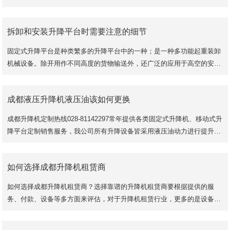
米、8米、10米、12米、14米等多种规格。
拆卸和安装升降平台时需要注意的细节
固定式升降平台是种类繁多的升降平台中的一种；是一种多功能起重装卸
机械设备。除开用作不同高度的货物输送外，还广泛的应用于高空的安
装、维修等作业。随着科技的高速发展，升降
成都液压升降机液压油该如何更换
成都升降机定制热线028-81142297常年提供各类固定式升降机、移动式升
降平台定制销售服务，我公司所有升降设备皆采用液压油动力进行提升，
升降稳定性好，安全系数更高，是现代企业货
如何选择成都升降机租赁商
如何选择成都升降机租赁商？选择靠谱的升降机租赁商要根据提供的服
务、付款、设备等多方面来评估，对于升降机租赁行业，更多的是设备的
售后问题维护和送货及时与否的问题。
咨询