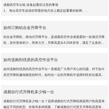
成都高空车出租:设备起重应注意的事项
1、 每台高空车必须在明显的地方挂上额定起重量的标牌。
2、 工作中，桥架不许有人或用吊钩运送人。
3、 无操作证和酒后都不许驾驶起重
如何订购铝合金升降平台
铝合金升降机，移动式升降平台，是成都高空作业者最爱的一款液压升降
机，其外形体积小，简单大方，升降高度从4-24米皆有，满足了众多的高
空作业者的需求，因此订购铝合金升降机也成为很多
如何选购到优质的高空作业平台
如何选购到优质的高空作业平台一直都是广大用户关心的问题，对于如今
高空升降机遍地都是的时代，如何在一众的升降机中选择到性价比最高的
机械设备成为一大难题。
了解成都高空
成都自行式升降机多少钱一台
成都自行式升降机多少钱一台？选择成都自行式升降机根据用户的高度来
确定不同的机型、价格等多种因素，了解成都自行式剪叉升降机高度有6