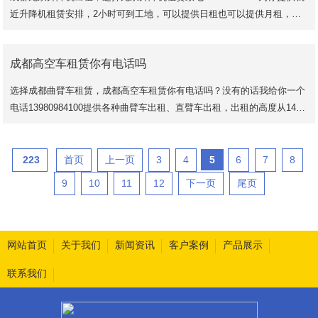
近升降机租赁安排，2小时可到工地，可以提供日租也可以提供月租，不
同的租赁周期，其价格不同，不同的工况作业，其对应
成都高空车租赁你有电话吗
选择成都曲臂车租赁，成都高空车租赁你有电话吗？没有的话我给你一个
电话13980984100提供各种曲臂车出租、直臂车出租，出租的高度从14米
~20米是曲臂车，20米以上是直臂车，选择成都佰
223
首页
上一页
3
4
5
6
7
8
9
10
11
12
下一页
尾页
网站首页
关于我们
新闻资讯
客户案例
产品展示
联系我们