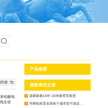
产品推荐
最新资讯文章
成都新都14米~20米曲臂车租赁
全新铅酸电
天拖走使
升降机租赁全国各个城市皆可就近派车