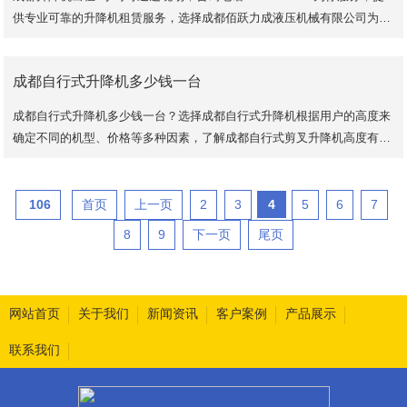
供专业可靠的升降机租赁服务，选择成都佰跃力成液压机械有限公司为你
提供剪叉式升降机、曲臂式高空车、直臂式高
成都自行式升降机多少钱一台
成都自行式升降机多少钱一台？选择成都自行式升降机根据用户的高度来
确定不同的机型、价格等多种因素，了解成都自行式剪叉升降机高度有6
米、8米、10米、12米、14米等多种规格。
106
首页
上一页
2
3
4
5
6
7
8
9
下一页
尾页
网站首页
关于我们
新闻资讯
客户案例
产品展示
联系我们