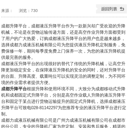
来源：
浏览：
730
发布日期：2024-12-12 15:58:19
成都升降平台，成都液压升降平台作为一款新兴却广受欢迎的升降
机械，不论是在货物运输传递方面，还是高空作业升降方面都受到
了用户的广大热爱，订购成都液压升降平台的用户也是越来越多，
选择成都力成液压机械有限公司为您提供液压升降机定制服务，免
费保修一年，期间每季度免费上门保养一次，为您的液压升降机提
供最完善的服务。
成都液压升降平台的出现很好的替代了传统的升降机械，让高空升
降更加稳定安全，在保障液压升降机的安全的同时，还对升降平台
的台面、升降高度、载重吨位可以实现灵活的调整定制，为不同环
境的作业需求者提供方便。
成都升降平台
根据升降和使用环境不同，大致分为成都移动式升降
机和成都固定式升降平台，分别是高空作业载人升降的液压升降平
台和固定于某点进行货物运输提升的固定式升降机，选择成都液压
升降平台可致电028-81142297为您推荐专业的液压升降平台进行定
制。
成都力成液压机械有限公司是广州力成液压机械有限公司在成都市
的分公司，专业的升降机厂家为您定制、安装和售后服务，精湛的