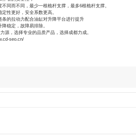
度不同而不同，最少一根桅杆支撑，最多6根桅杆支撑。
稳定性更好，安全系数更高。
链条的拉动力配合油缸对升降平台进行提升
升降稳定，故障易排除。
动力源，选择专业的品质产品，选择成都力成。
d-seo.cn/