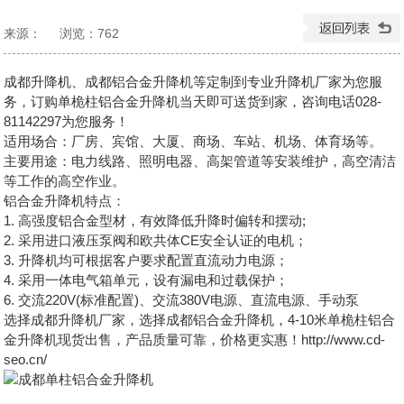
来源：
浏览：
762
发布日期：2024-08-24 14:11:13
成都升降机、成都铝合金升降机等定制到专业升降机厂家为您服
务，订购单桅柱铝合金升降机当天即可送货到家，咨询电话028-
81142297为您服务！
适用场合：厂房、宾馆、大厦、商场、车站、机场、体育场等。
主要用途：电力线路、照明电器、高架管道等安装维护，高空清洁
等工作的高空作业。
铝合金升降机特点：
1. 高强度铝合金型材，有效降低升降时偏转和摆动;
2. 采用进口液压泵阀和欧共体CE安全认证的电机；
3. 升降机均可根据客户要求配置直流动力电源；
4. 采用一体电气箱单元，设有漏电和过载保护；
6. 交流220V(标准配置)、交流380V电源、直流电源、手动泵
选择
成都升降机
厂家，选择成都铝合金升降机，4-10米单桅柱铝合
金升降机现货出售，产品质量可靠，价格更实惠！http://www.cd-
seo.cn/