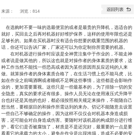
来源：
浏览：
814
发布日期：2024-08-14 09:07:07
在选购时不要一味的选最便宜的或者是最贵的
升降机
，选适合的
就好，买回去之后再对机器好好维护保养，这样的使用年限也还是
足够长的。如果在买机器时没有适合你想要的载重范围的机器的
话，你还可以告诉厂家，厂家还可以为你定制你所需要的机器。
在对机器进行操作时应该是全神贯注集中于作业的，不能走神
或者说是做其他的，所以这也就是对操作者的身体素质的要求，这
种工作当然不能找一些恐高或者因为某些原因而反应迟钝的人来
做。就算操作者的身体素质合格了，在生活习惯上也不能马虎，比
如在作业之前喝酒啊或者睡眠不足啊这些事情，这些都是会影响作
业的，更加需要重视。这些只是一些最基本的，为了排除一切的安
全隐患，真实的要求还有很多。操作人员无论在使用液压式升降平
台也好还是其他的也好，都必须按照相关规定来操作，不能随自己
想当然，要根据目的和操作所需达到的来办。切记不能随意去设置
一些自己不够确定的操作，因为这样不仅仅会对机器本身造成损
害，还可能会对自身造成伤害。要随时对该机器的构成部分进行维
护，看它们是否被腐蚀了，材质是不是还完好，最重要的一点是要
看看它的承载力的大小，避免在作业是出现垮塌，造成不必要的安