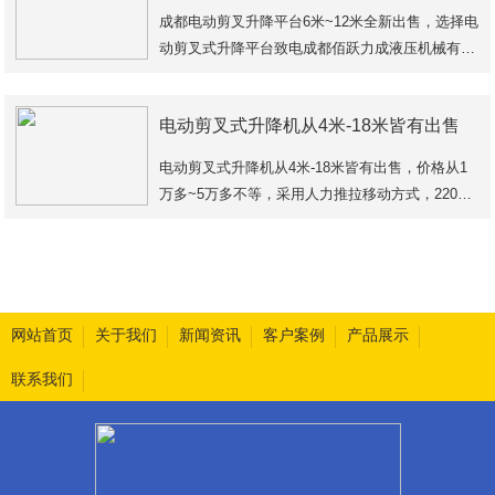
成都电动剪叉升降平台6米~12米全新出售，选择电
动剪叉式升降平台致电成都佰跃力成液压机械有限
公司提供各种高度米数的剪叉式高空作业升降平
台。
电动剪叉式升降机从4米-18米皆有出售
选择电动剪叉式升降平台只要
电动剪叉式升降机从4米-18米皆有出售，价格从1
万多~5万多不等，采用人力推拉移动方式，220v
或380v电源电压升降，产品主要优势在于价格便宜
且能满足高空作业需求，但是对于高空作业移
网站首页
关于我们
新闻资讯
客户案例
产品展示
联系我们